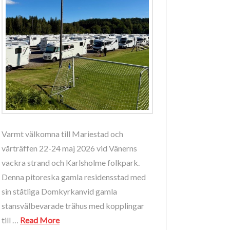
Varmt välkomna till Mariestad och
vårträffen 22-24 maj 2026 vid Vänerns
vackra strand och Karlsholme folkpark.
Denna pitoreska gamla residensstad med
sin ståtliga Domkyrkanvid gamla
stansvälbevarade trähus med kopplingar
till …
Read More