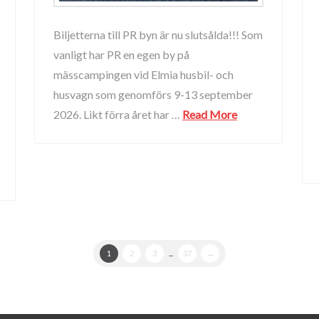
Biljetterna till PR byn är nu slutsålda!!! Som
vanligt har PR en egen by på
mässcampingen vid Elmia husbil- och
husvagn som genomförs 9-13 september
2026. Likt förra året har …
Read More
1
2
3
...
37
→