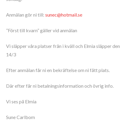
Anmälan gör ni till:
sunec@hotmail.se
”Först till kvarn” gäller vid anmälan
Vi släpper våra platser från i kväll och Elmia släpper den
14/3
Efter anmälan får ni en bekräftelse om ni fått plats.
Där efter får ni betalningsinformation och övrig info.
Vi ses på Elmia
Sune Carlbom