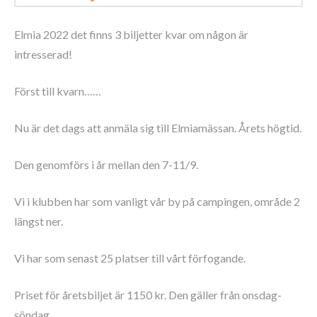
Elmia 2022 det finns 3 biljetter kvar om någon är
intresserad!
Först till kvarn……
Nu är det dags att anmäla sig till Elmiamässan. Årets högtid.
Den genomförs i år mellan den 7-11/9.
Vi i klubben har som vanligt vår by på campingen, område 2
längst ner.
Vi har som senast 25 platser till vårt förfogande.
Priset för åretsbiljet är 1150 kr. Den gäller från onsdag-
söndag.