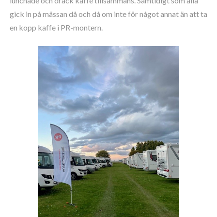
lunchade och drack kaffe tillsammans. Samtidigt som alla
gick in på mässan då och då om inte för något annat än att ta
en kopp kaffe i PR-montern.