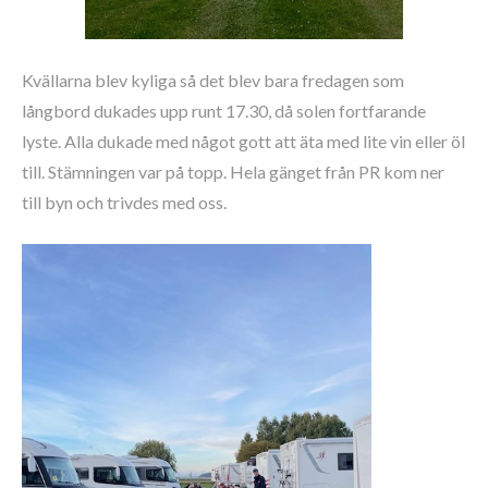
Kvällarna blev kyliga så det blev bara fredagen som
långbord dukades upp runt 17.30, då solen fortfarande
lyste. Alla dukade med något gott att äta med lite vin eller öl
till. Stämningen var på topp. Hela gänget från PR kom ner
till byn och trivdes med oss.