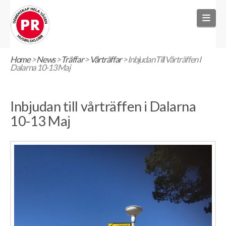
Nav
Home
>
News
>
Träffar
>
Vårträffar
>
Inbjudan Till Vårträffen I
Dalarna 10-13 Maj
Inbjudan till vårträffen i Dalarna
10-13 Maj