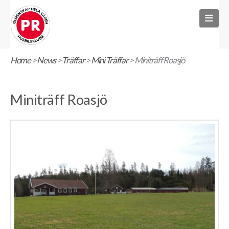
Nav
Home
>
News
>
Träffar
>
Mini Träffar
>
Miniträff Roasjö
Miniträff Roasjö