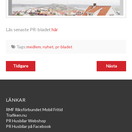
Läs senaste PR-bladet
här
Tags:
medlem
,
nyhet
,
pr-bladet
LÄNKAR
RMF Riksförbundet Mobil Fritid
Trafiken.nu
PR Husbilar Webshop
PR Husbilar på Facebook