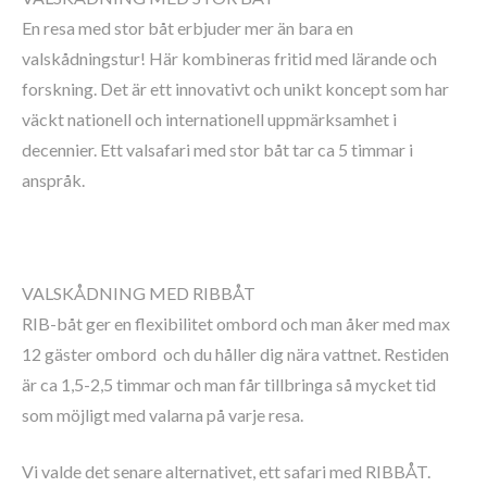
En resa med stor båt erbjuder mer än bara en
valskådningstur! Här kombineras fritid med lärande och
forskning. Det är ett innovativt och unikt koncept som har
väckt nationell och internationell uppmärksamhet i
decennier. Ett valsafari med stor båt tar ca 5 timmar i
anspråk.
VALSKÅDNING MED RIBBÅT
RIB-båt ger en flexibilitet ombord och man åker med max
12 gäster ombord och du håller dig nära vattnet. Restiden
är ca 1,5-2,5 timmar och man får tillbringa så mycket tid
som möjligt med valarna på varje resa.
Vi valde det senare alternativet, ett safari med RIBBÅT.