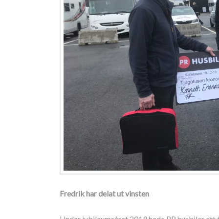
Fredrik har delat ut vinsten
Under jubileumsåret 2019 hade PR husbilar ett t