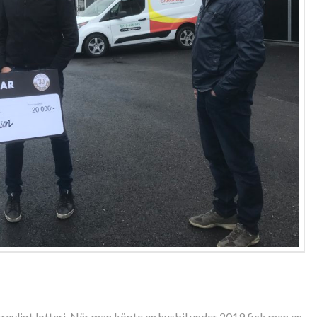
revligt lotteri. När man köpte en husbil under 2019 fick man en