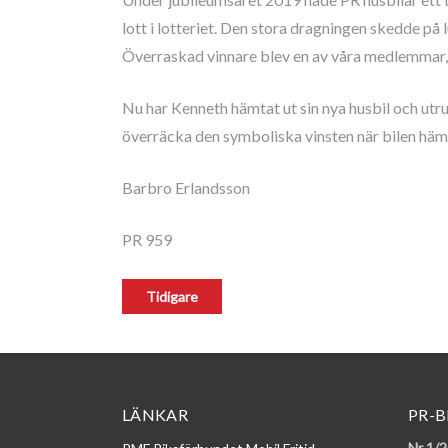
lott i lotteriet. Den stora dragningen skedde på
Överraskad vinnare blev en av våra medlemmar, K
Nu har Kenneth hämtat ut sin nya husbil och utr
överräcka den symboliska vinsten när bilen häm
Barbro Erlandsson
PR 959
LÄNKAR
PR-B
Nr 1/