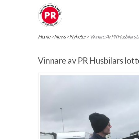
Home
>
News
>
Nyheter
>
Vinnare Av PR Husbilars L
Vinnare av PR Husbilars lott