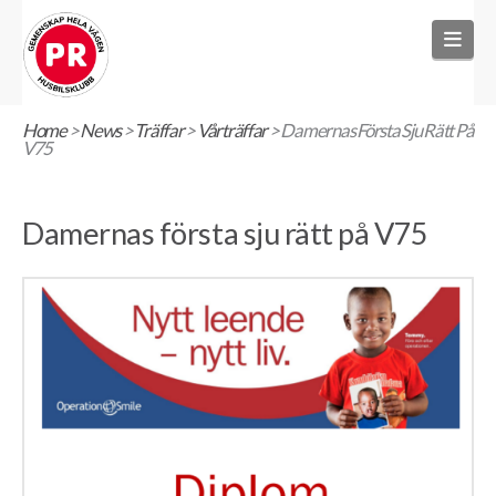
Nav
Home
>
News
>
Träffar
>
Vårträffar
>
Damernas Första Sju Rätt På
V75
Damernas första sju rätt på V75