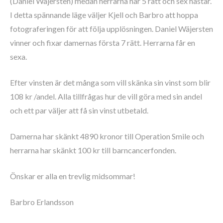
(Daniel Wäjersten) medan herrarna har 5 rätt och sex hästar.
I detta spännande läge väljer Kjell och Barbro att hoppa
fotograferingen för att följa upplösningen. Daniel Wäjersten
vinner och fixar damernas första 7 rätt. Herrarna får en
sexa.
Efter vinsten är det många som vill skänka sin vinst som blir
108 kr /andel. Alla tillfrågas hur de vill göra med sin andel
och ett par väljer att få sin vinst utbetald.
Damerna har skänkt 4890 kronor till Operation Smile och
herrarna har skänkt 100 kr till barncancerfonden.
Önskar er alla en trevlig midsommar!
Barbro Erlandsson