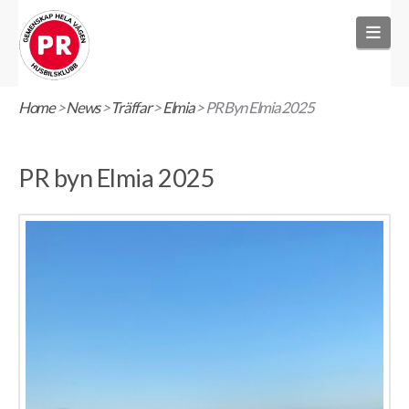
Nav
Home
>
News
>
Träffar
>
Elmia
>
PR Byn Elmia 2025
PR byn Elmia 2025