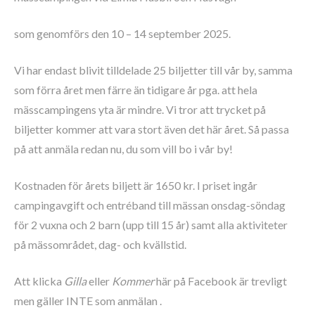
som genomförs den 10 – 14 september 2025.
Vi har endast blivit tilldelade 25 biljetter till vår by, samma
som förra året men färre än tidigare år pga. att hela
mässcampingens yta är mindre. Vi tror att trycket på
biljetter kommer att vara stort även det här året. Så passa
på att anmäla redan nu, du som vill bo i vår by!
Kostnaden för årets biljett är 1650 kr. I priset ingår
campingavgift och entréband till mässan onsdag-söndag
för 2 vuxna och 2 barn (upp till 15 år) samt alla aktiviteter
på mässområdet, dag- och kvällstid.
Att klicka
Gilla
eller
Kommer
här på Facebook är trevligt
men gäller INTE som anmälan .