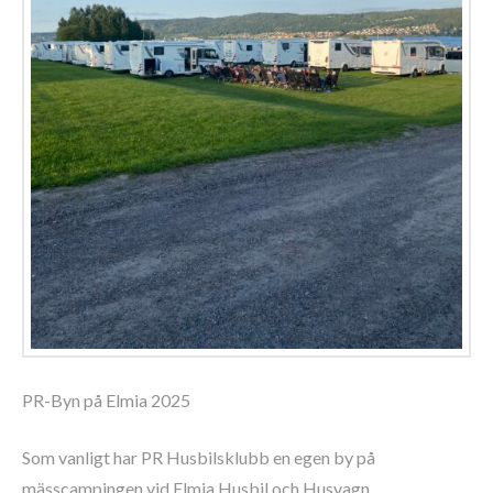
PR-Byn på Elmia 2025
Som vanligt har PR Husbilsklubb en egen by på
mässcampingen vid Elmia Husbil och Husvagn