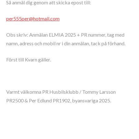
Så anmäl dig genom att skicka epost till:
per555per@hotmail.com
Obs skriv: Anmälan ELMIA 2025 + PR nummer, tag med
namn, adress och mobil nr i din anmälan, tack på förhand.
Först till Kvarn gäller.
Varmt välkomna PR Husbilsklubb / Tommy Larsson
PR2500 & Per Edlund PR1902, byansvariga 2025.