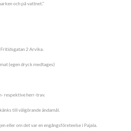
dmarken och på vattnet.”
Fritidsgatan 2 Arvika.
rm mat (egen dryck medtages)
- respektive herr-trav.
skänks till välgörande ändamål.
en eller om det var en engångsföreteelse i Pajala.