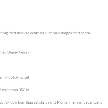
ta sig med Arvikas centrum eller bara umgås med andra
z med Denny Jansson.
sam klubbaktivitet
d en person 350 kr.
usbilsklubb kom ihåg att skriva ditt PR nummer samt eventuellt