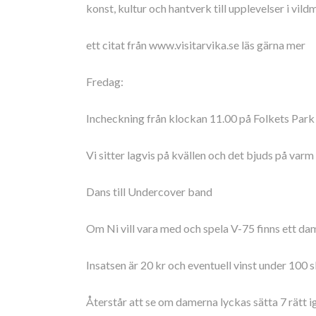
konst, kultur och hantverk till upplevelser i vil
ett citat från www.visitarvika.se läs gärna mer
Fredag:
Incheckning från klockan 11.00 på Folkets Park 
Vi sitter lagvis på kvällen och det bjuds på va
Dans till Undercover band
Om Ni vill vara med och spela V-75 finns ett dam
Insatsen är 20 kr och eventuell vinst under 100 
Återstår att se om damerna lyckas sätta 7 rätt ig