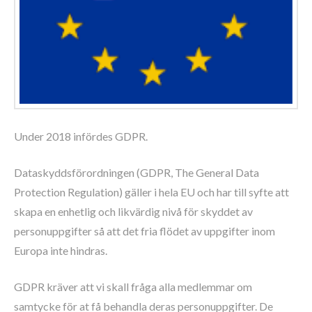
Under 2018 infördes GDPR.
Dataskyddsförordningen (GDPR, The General Data
Protection Regulation) gäller i hela EU och har till syfte att
skapa en enhetlig och likvärdig nivå för skyddet av
personuppgifter så att det fria flödet av uppgifter inom
Europa inte hindras.
GDPR kräver att vi skall fråga alla medlemmar om
samtycke för at få behandla deras personuppgifter. De