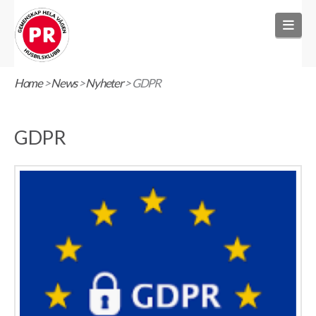
Nav
Home
>
News
>
Nyheter
>
GDPR
GDPR