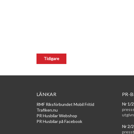
LÄNKAR
PR-B
Nr 1/
RMF Riksförbundet Mobil Fritid
press
Trafiken.nu
utgivn
PR Husbilar Webshop
PR Husbilar på Facebook
Nr 2/
press