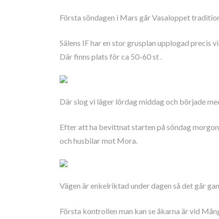
Första söndagen i Mars går Vasaloppet tradition
Sälens IF har en stor grusplan upplogad precis vi
Där finns plats för ca 50-60 st .
Där slog vi läger lördag middag och började m
Efter att ha bevittnat starten på söndag morgon
och husbilar mot Mora.
Vägen är enkelriktad under dagen så det går gans
Första kontrollen man kan se åkarna är vid Mån