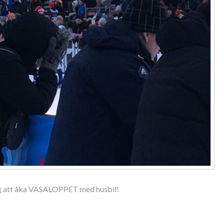
helg att åka VASALOPPET med husbil!