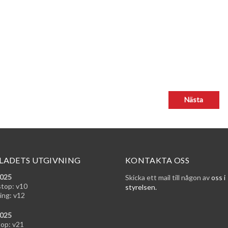
LADETS UTGIVNING
KONTAKTA OSS
2025
Skicka ett mail till någon av
oss i
stop: v10
styrelsen.
ing: v12
2025
top: v21