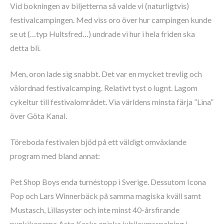
Vid bokningen av biljetterna så valde vi (naturligtvis)
festivalcampingen. Med viss oro över hur campingen kunde
se ut (…typ Hultsfred…) undrade vi hur i hela friden ska
detta bli.
Men, oron lade sig snabbt. Det var en mycket trevlig och
välordnad festivalcamping. Relativt tyst o lugnt. Lagom
cykeltur till festivalområdet. Via världens minsta färja ”Lina”
över Göta Kanal.
Töreboda festivalen bjöd på ett väldigt omväxlande
program med bland annat:
Pet Shop Boys enda turnéstopp i Sverige. Dessutom Icona
Pop och Lars Winnerbäck på samma magiska kväll samt
Mustasch, Lillasyster och inte minst 40-årsfirande
punkikonerna Asta Kasks episka jubileumsspelning i