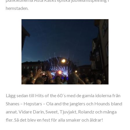
hemstaden.
Lägg sedan till Hits of the 60´s med de gamla idolerna från
Shanes – Hepstars – Ola and the janglers och Hounds bland
annat. Vidare Darin, Sweet, Tjuvjakt, Rolandz och många
fler. Så det blev en fest för alla smaker och åldrar!