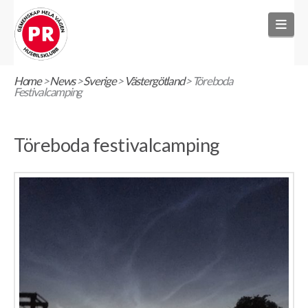
Nav
Home
>
News
>
Sverige
>
Västergötland
>
Töreboda
Festivalcamping
Töreboda festivalcamping