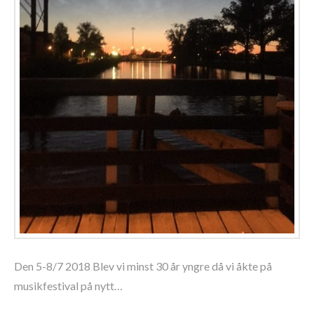
Den 5-8/7 2018 Blev vi minst 30 år yngre då vi åkte på
musikfestival på nytt…